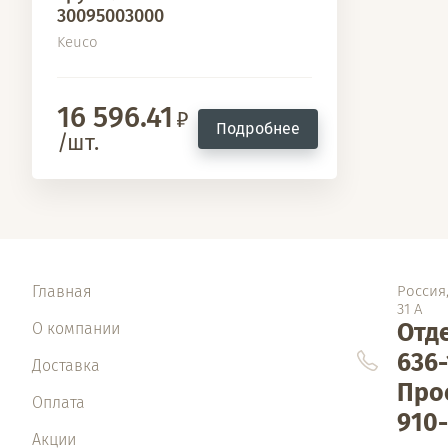
30095003000
Keuco
16 596.41
Подробнее
/шт.
Главная
Россия,
31 А
Отде
О компании
636-
Доставка
Про
Оплата
910-
Акции