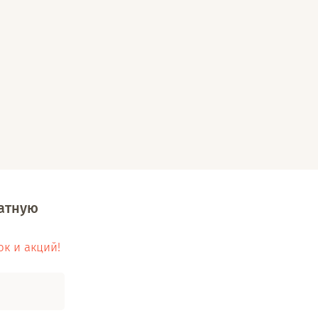
латную
ок и акций!