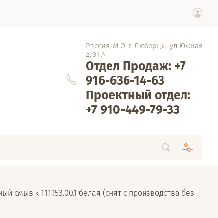
Россия, М.О. г. Люберцы, ул.Южная
д. 31 А
Отдел Продаж: +7
916-636-14-63
Проектный отдел:
+7 910-449-79-33
рный смыв к 111.153.00.1 белая (снят с производства без 