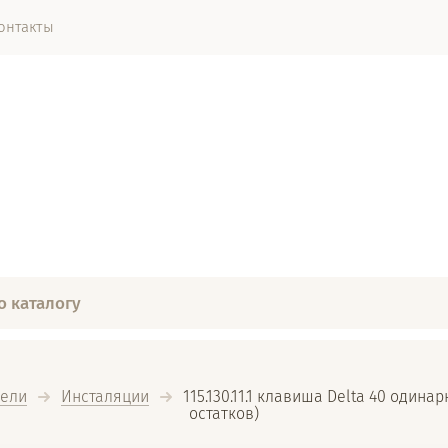
онтакты
тели
Инсталяции
  115.130.11.1 клавиша Delta 40 одина
остатков)