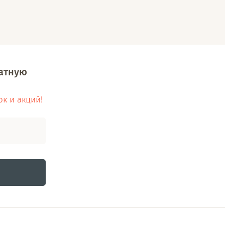
латную
ок и акций!