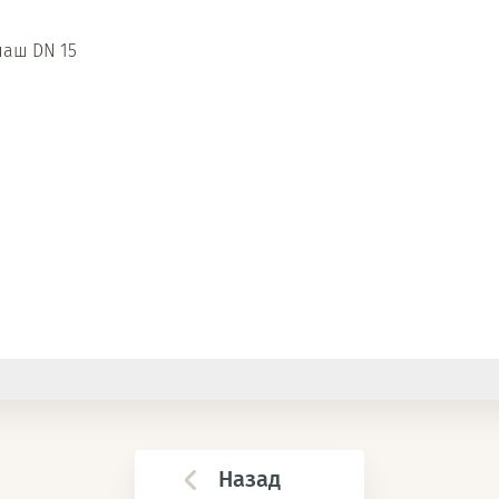
чаш DN 15
Назад