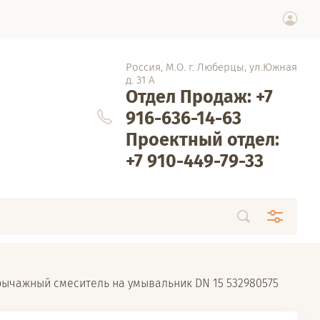
Россия, М.О. г. Люберцы, ул.Южная
д. 31 А
Отдел Продаж: +7
916-636-14-63
Проектный отдел:
+7 910-449-79-33
рычажный смеситель на умывальник DN 15 532980575