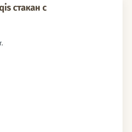
is стакан с
.