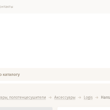
онтакты
уары, полотенцесушители
Аксессуары
Logis
  Han