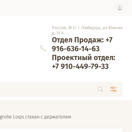
Россия, М.О. г. Люберцы, ул.Южная
д. 31 А
Отдел Продаж: +7
916-636-14-63
Проектный отдел:
+7 910-449-79-33
sgrohe Loqis стакан с держателем