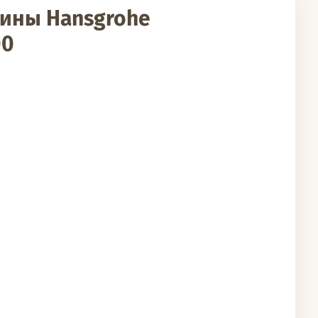
вины Hansgrohe
00