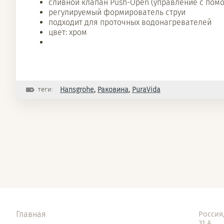
сливной клапан Push-Open (управление с пом
регулируемый формирователь струи
подходит для проточных водонагревателей
цвет: хром
теги:
Hansgrohe
,
Раковина
,
PuraVida
Главная
Россия,
31 А