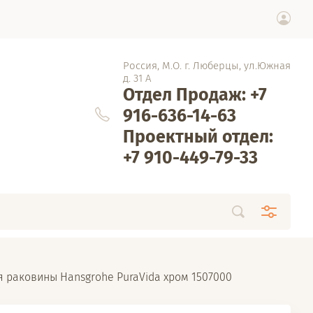
Россия, М.О. г. Люберцы, ул.Южная
д. 31 А
Отдел Продаж: +7
916-636-14-63
Проектный отдел:
+7 910-449-79-33
я раковины Hansgrohe PuraVida хром 1507000